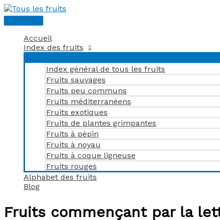
Aller
au
Menu
contenu
principal
Accueil
Index des fruits
Index général de tous les fruits
Fruits sauvages
Fruits peu communs
Fruits méditerranéens
Fruits exotiques
Fruits de plantes grimpantes
Fruits à pépin
Fruits à noyau
Fruits à coque ligneuse
Fruits rouges
Alphabet des fruits
Blog
Fruits commençant par la let