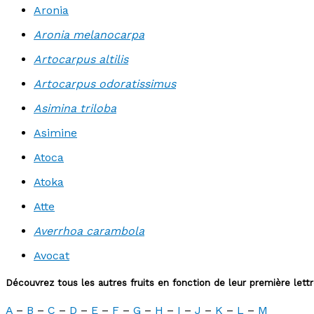
Aronia
Aronia melanocarpa
Artocarpus altilis
Artocarpus odoratissimus
Asimina triloba
Asimine
Atoca
Atoka
Atte
Averrhoa carambola
Avocat
Découvrez tous les autres fruits en fonction de leur première lett
A
–
B
–
C
–
D
–
E
–
F
–
G
–
H
–
I
–
J
–
K
–
L
–
M