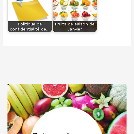
Politique de
Fruits de saison de
confidentialité de…
Janvier