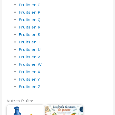
Fruits en O
Fruits en P
Fruits en Q
Fruits en R
Fruits en S
Fruits en T
Fruits en U
Fruits en V
Fruits en W
Fruits en X
Fruits en Y
Fruits en Z
Autres fruits: