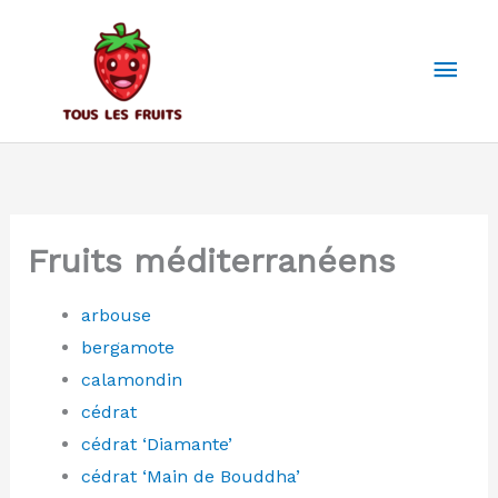
Aller
au
Men
contenu
prin
Fruits méditerranéens
arbouse
bergamote
calamondin
cédrat
cédrat ‘Diamante’
cédrat ‘Main de Bouddha’