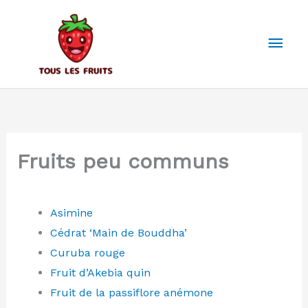
Aller
au
Men
contenu
prin
Fruits peu communs
Asimine
Cédrat ‘Main de Bouddha’
Curuba rouge
Fruit d’Akebia quin
Fruit de la passiflore anémone