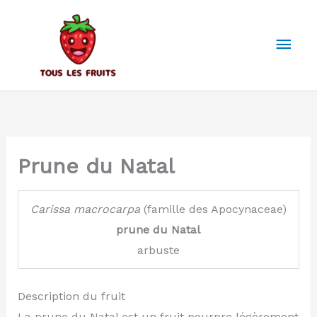
Aller
au
Men
contenu
prin
Prune du Natal
Carissa
macrocarpa
(famille des Apocynaceae)
prune du Natal
arbuste
Description du fruit
La prune du Natal est un fruit pourpre légèrement