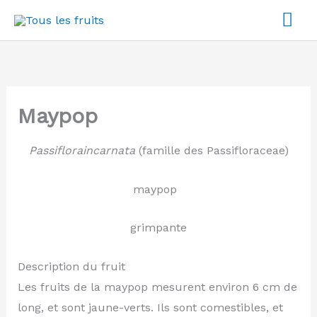
Aller
Me
au
pri
contenu
Maypop
Passifloraincarnata
(famille des Passifloraceae)
maypop
grimpante
Description du fruit
Les fruits de la maypop mesurent environ 6 cm de
long, et sont jaune-verts. Ils sont comestibles, et