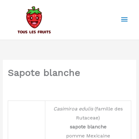
Aller
au
Men
contenu
prin
Sapote blanche
Casimiroa
edulis
(famille des
Rutaceae)
sapote blanche
pomme Mexicaine