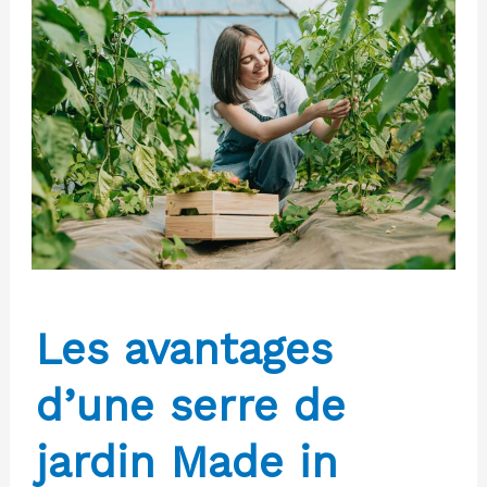
pour
la
culture
de
fruits
:
comment
construire
un
abri
Les avantages
de
qualité
d’une serre de
jardin Made in