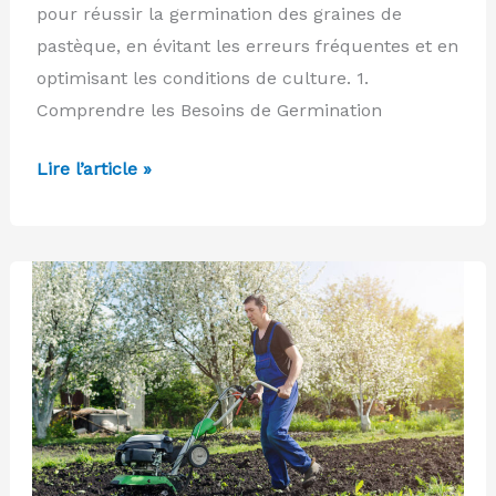
pour réussir la germination des graines de
pastèque, en évitant les erreurs fréquentes et en
optimisant les conditions de culture. 1.
Comprendre les Besoins de Germination
Réussir
Lire l’article »
la
germination
des
pastèques
:
Un
guide
utile