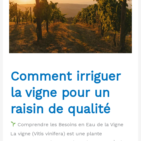
?
Comment irriguer
la vigne pour un
raisin de qualité
Comprendre les Besoins en Eau de la Vigne
La vigne (Vitis vinifera) est une plante