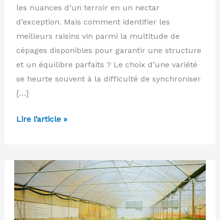
les nuances d’un terroir en un nectar
d’exception. Mais comment identifier les
meilleurs raisins vin parmi la multitude de
cépages disponibles pour garantir une structure
et un équilibre parfaits ? Le choix d’une variété
se heurte souvent à la difficulté de synchroniser
[…]
Quels
Lire l’article »
sont
les
meilleurs
raisins
pour
faire
du