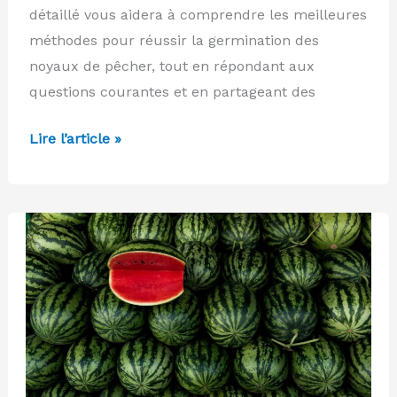
détaillé vous aidera à comprendre les meilleures
méthodes pour réussir la germination des
noyaux de pêcher, tout en répondant aux
questions courantes et en partageant des
Guide
Lire l’article »
sur
la
culture
des
pêchers
à
partir
de
noyau