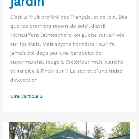
jardin
C’est le fruit préféré des Français, et de loin. Dès
que les premiers rayons de soleil d’avril
réchauffent l’atmosphère, on guette son arrivée
sur les étals. Mais soyons honnêtes : qui n’a
jamais été déçu par une barquette de
supermarché, rouge à l’extérieur mais blanche
et insipide à l’intérieur ? Le secret d’une fraise
d’exception
Gariguette,
Lire l’article »
Mara
des
Bois,
Charlotte