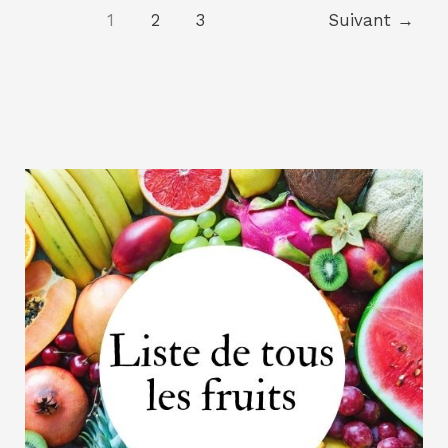
de
1
2
3
Suivant
→
jardin
Made
in
France