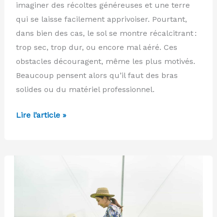
imaginer des récoltes généreuses et une terre
qui se laisse facilement apprivoiser. Pourtant,
dans bien des cas, le sol se montre récalcitrant :
trop sec, trop dur, ou encore mal aéré. Ces
obstacles découragent, même les plus motivés.
Beaucoup pensent alors qu’il faut des bras
solides ou du matériel professionnel.
Potager
Lire l’article »
maison
:
pourquoi
la
motobineuse
reste
l’alliée