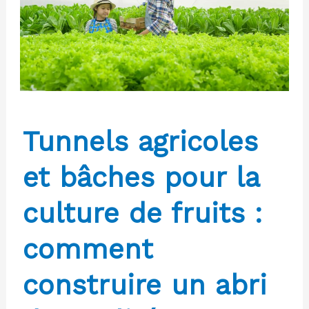
discrète
d’un
sol
bien
préparé
Tunnels agricoles
et bâches pour la
culture de fruits :
comment
construire un abri