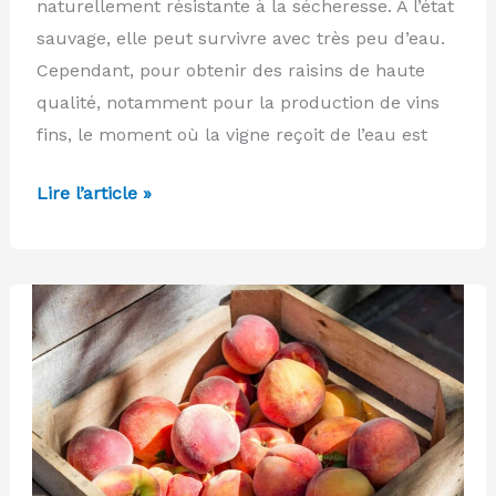
naturellement résistante à la sécheresse. À l’état
sauvage, elle peut survivre avec très peu d’eau.
Cependant, pour obtenir des raisins de haute
qualité, notamment pour la production de vins
fins, le moment où la vigne reçoit de l’eau est
Comment
Lire l’article »
irriguer
la
vigne
pour
un
raisin
de
qualité