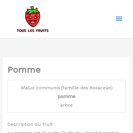
Aller
au
Men
contenu
prin
Pomme
Malus
communis
(famille des Rosaceae)
pomme
arbre
Description du fruit
La pomme est l’un des fruits de climat tempéré