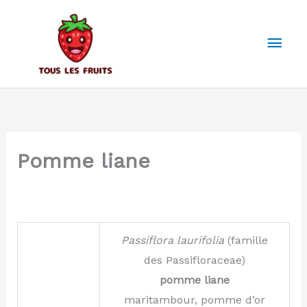
Aller
au
Men
contenu
prin
Pomme liane
Passiflora
laurifolia
(famille
des Passifloraceae)
pomme liane
maritambour, pomme d’or