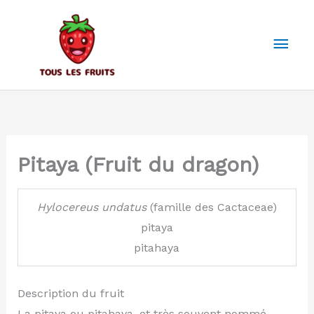
Aller
au
Men
contenu
prin
Pitaya (Fruit du dragon)
Hylocereus
undatus
(famille des Cactaceae)
pitaya
pitahaya
Description du fruit
La pitaya ou pitahaya, et très souvent nommé