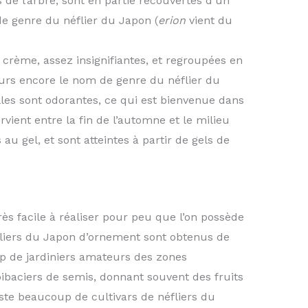
 de l’arbre, sont en partie recouvertes d’un
e genre du néflier du Japon (
erion
vient du
 crème, assez insignifiantes, et regroupées en
urs encore le nom de genre du néflier du
lles sont odorantes, ce qui est bienvenue dans
urvient entre la fin de l’automne et le milieu
 au gel, et sont atteintes à partir de gels de
rès facile à réaliser pour peu que l’on possède
liers du Japon d’ornement sont obtenus de
 de jardiniers amateurs des zones
baciers de semis, donnant souvent des fruits
iste beaucoup de cultivars de néfliers du