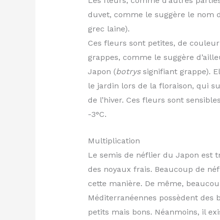
Les fleurs, comme d’autres parties
duvet, comme le suggère le nom d
grec laine).
Ces fleurs sont petites, de couleur
grappes, comme le suggère d’aille
Japon (
botrys
signifiant grappe). E
le jardin lors de la floraison, qui s
de l’hiver. Ces fleurs sont sensibles
-3°C.
Multiplication
Le semis de néflier du Japon est t
des noyaux frais. Beaucoup de néf
cette manière. De même, beaucoup
Méditerranéennes possèdent des bi
petits mais bons. Néanmoins, il ex