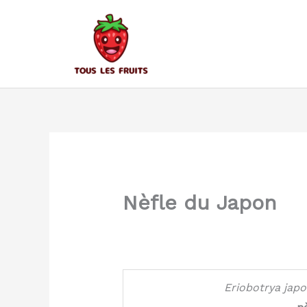
Aller
au
contenu
Nèfle du Japon
Eriobotrya
japo