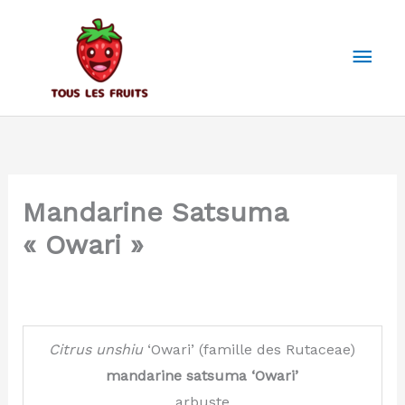
Aller
au
Men
contenu
prin
Mandarine Satsuma
« Owari »
Citrus
unshiu
‘Owari’ (famille des Rutaceae)
mandarine satsuma ‘Owari’
arbuste