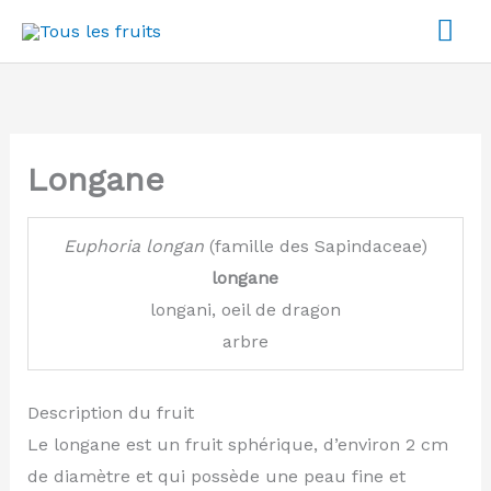
Aller
Me
au
pri
contenu
Longane
Euphoria
longan
(famille des Sapindaceae)
longane
longani, oeil de dragon
arbre
Description du fruit
Le longane est un fruit sphérique, d’environ 2 cm
de diamètre et qui possède une peau fine et