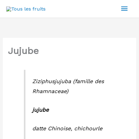
Aller
Men
au
prin
contenu
Jujube
Ziziphusjujuba
(famille des
Rhamnaceae)
jujube
datte Chinoise, chichourle