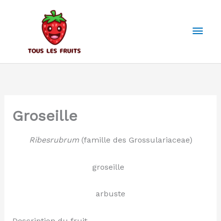
Aller
au
Men
contenu
prin
Groseille
Ribesrubrum
(famille des Grossulariaceae)
groseille
arbuste
Description du fruit